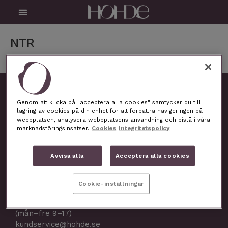
Skip
Menu
to
content
NTR
STR Nordic Oy
Genom att klicka på "acceptera alla cookies" samtycker du till
Sarkiantie 409
lagring av cookies på din enhet för att förbättra navigeringen på
38200 Sastamala,
webbplatsen, analysera webbplatsens användning och bistå i våra
Finland
marknadsföringsinsatser.
Cookies
Integritetspolicy
Organisationsnummer: 2892826-5, Finland
Avvisa alla
Acceptera alla cookies
(VAT FI28928265)
Cookie-inställningar
Kundservice
0708 595 599
(mån–fre 9–17)
kundservice@hohde.se