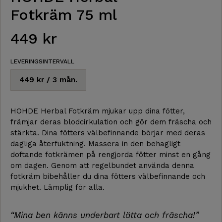
e
Fotkräm 75 ml
449 kr
LEVERINGSINTERVALL
449 kr / 3 mån.
HOHDE Herbal Fotkräm mjukar upp dina fötter,
främjar deras blodcirkulation och gör dem fräscha och
stärkta. Dina fötters välbefinnande börjar med deras
dagliga återfuktning. Massera in den behagligt
doftande fotkrämen på rengjorda fötter minst en gång
om dagen. Genom att regelbundet använda denna
fotkräm bibehåller du dina fötters välbefinnande och
mjukhet. Lämplig för alla.
“Mina ben känns underbart lätta och fräscha!”