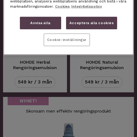
webbplatsen, analysera webbplatsens användning och bistå i våra
marknadsföringsinsatser.
Cookies
Integritetspolicy
Avvisa alla
Acceptera alla cookies
Cookie-inställningar
HOHDE Herbal
HOHDE Natural
Rengörings­emulsion
Rengörings­emulsion
549 kr / 3 mån
549 kr / 3 mån
NYHET!
Skonsam men effektiv rengöringsprodukt